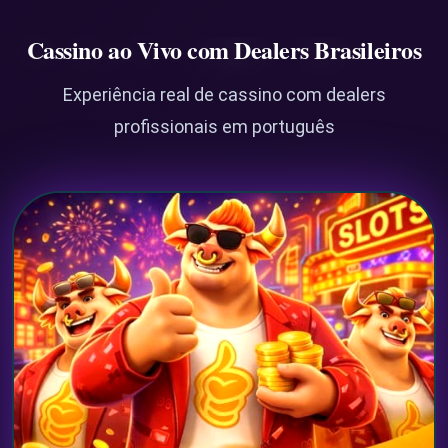
Cassino ao Vivo com Dealers Brasileiros
Experiência real de cassino com dealers
profissionais em português