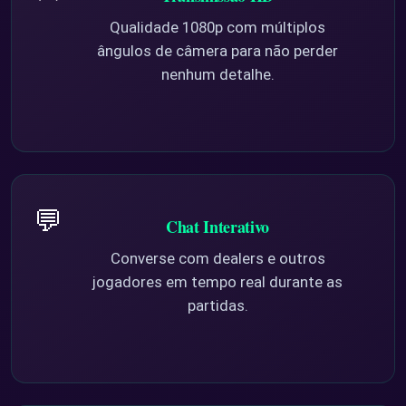
Qualidade 1080p com múltiplos
ângulos de câmera para não perder
nenhum detalhe.
💬
Chat Interativo
Converse com dealers e outros
jogadores em tempo real durante as
partidas.