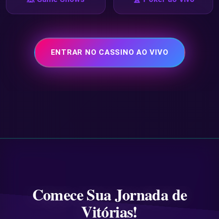
ENTRAR NO CASSINO AO VIVO
Comece Sua Jornada de
Vitórias!