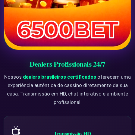
Dealers Profissionais 24/7
Nossos
dealers brasileiros certificados
oferecem uma
experiência autêntica de cassino diretamente da sua
casa. Transmissão em HD, chat interativo e ambiente
profissional.
📺
Transmissão HD