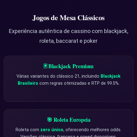
Jogos de Mesa Clássicos
Experiência autêntica de cassino com blackjack,
roleta, baccarat e poker
🃏 Blackjack Premium
Várias variantes do clássico 21, incluindo
Blackjack
Brasileiro
com regras otimizadas e RTP de 99.5%.
🎯 Roleta Europeia
Roleta com
zero único
, oferecendo melhores odds.
Versões clássica, francesa e speed disponíveis.