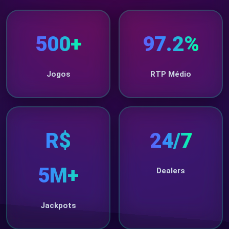
500+
97.2%
Jogos
RTP Médio
R$
24/7
5M+
Dealers
Jackpots